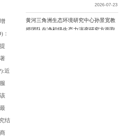
增
)：
前提
著
:近
服
该
最
究结
商