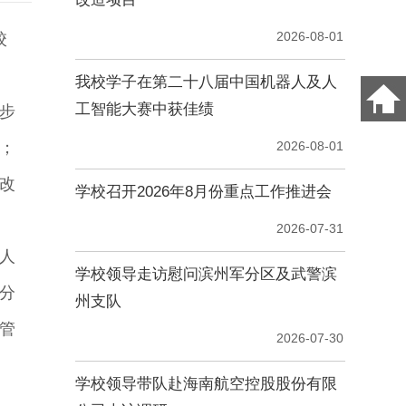
校
步
；
改
人
部分
管