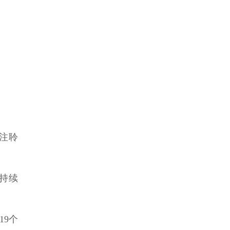
注聆
持续
19个