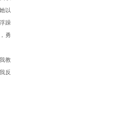
她以
浮躁
，勇
我教
我反