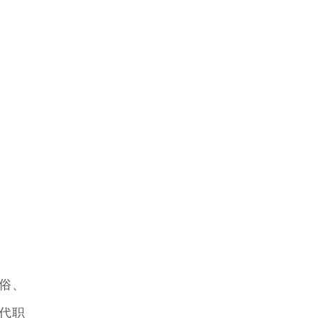
俗、
代职