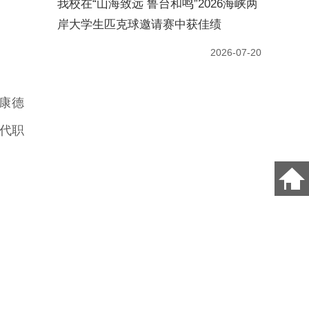
康德
代职